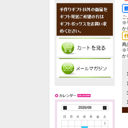
ご
※
か
商
※
か
1
1
3
1
2026/08
日
月
火
水
木
金
土
1