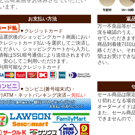
と出荷業務をお休みさせていただい
います。
お支払い方法
返
万一不良品等が
▼クレジットカード
況を確認のうえ
品選択後のショッピングカート画面におい
せていただきま
クレジットカード払いを選択してご決済し
商品到着後7日
ください。ショッピングカートから入力し
絡ください。そ
情報はSSL暗号通信により送信されますの
望はお受けでき
、安心してご利用いただけます。
さい。
利用可能なクレジットカード
▼コンビニ(番号端末式)・
セール商品は限
行ATM・ネットバンキング決済～
先払い
り切れとなる場
オーダーメイド
また、セール商
できませんので