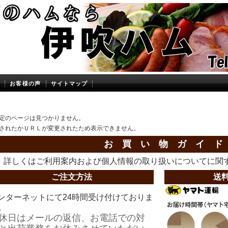
お客様の声
サイトマップ
定のページは見つかりません。
されたかＵＲＬが変更されたため表示できません。
お 買 い 物 ガ イ ド
詳しくは
ご利用案内
および
個人情報の取り扱いについて
に関
ご注文方法
送
ンターネットにて24時間受け付けておりま
。
休日はメールの返信、お電話での対