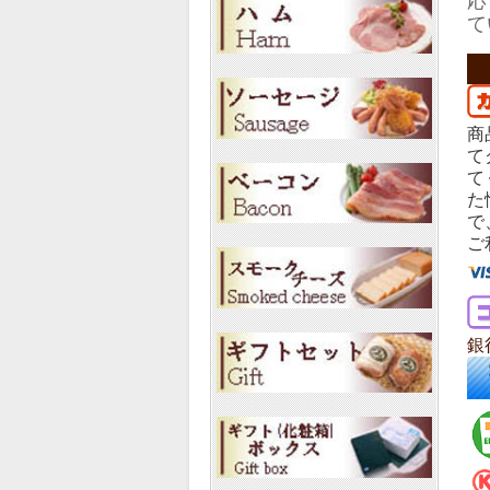
応
て
商
て
て
た
で
ご
銀