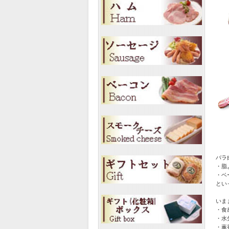
バラ
・脂
・ベ
とい
いま
・食
・水
・薫