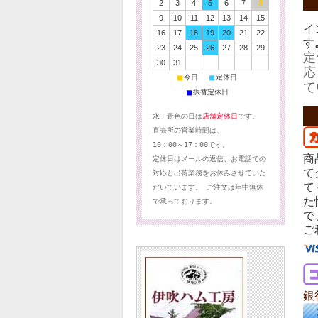
2
3
4
5
6
7
8
9
10
11
12
13
14
15
イ
16
17
18
19
20
21
22
す
23
24
25
26
27
28
29
定
30
31
応
■
■
今日
定休日
て
■
振替定休日
水・青色の日は
店舗定休日
です。
直売所の営業時間は、
10：00～17：00です。
商
定休日はメールの返信、お電話での
て
対応と出荷業務をお休みさせていた
て
だいています。 ご注文は年中無休
た
で承っております。
で
ご
銀