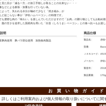
と見た目が「減る一方」の加工手順しか取ることの出来ない・・・
液などによる膨張・加重を行っていない為、
によって、失われる水分が極めて少なく「焼き縮み」が
んど起こらない事が「伊吹ハムベーコン」の特徴です。
でも濃密な肉の「味わい」を楽しんでいただけますので「お肉」の贈り物としてもお勧め致
、脂の甘さを追求した国産肉を用いた「白旨（しろうま）ベーコン」との食べ比べもお楽し
説明
商品仕様
製品名:
赤味
産豚肉使用 豚バラ部位使用 加熱食肉製品
型番:
Baco
ＪＡＮコード:
4515
メーカー:
伊吹
製造年:
201
製品重量:
170g
お 買 い 物 ガ イ ド
詳しくは
ご利用案内
および
個人情報の取り扱いについて
に関