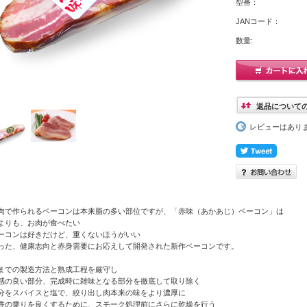
型番：
JANコード：
数量:
返品について
レビューはあり
肉で作られるベーコンは本来脂の多い部位ですが、「赤味（あかあじ）ベーコン」は
よりも、お肉が食べたい
ーコンは好きだけど、重くないほうがいい
った、健康志向と赤身需要にお応えして開発された新作ベーコンです。
までの製造方法と熟成工程を厳守し
感の良い部分、完成時に雑味となる部分を徹底して取り除く
分をスパイスと塩で、絞り出し肉本来の味をより濃厚に
香の乗りを良くするために、スモーク処理前にさらに乾燥を行う