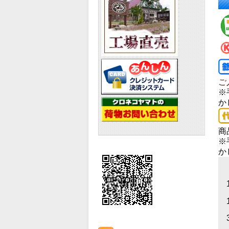
ご
※
か
商
※
か
1
1
3