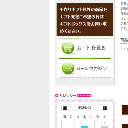
重量
調味
加熱
ほと
少量
また
商品
チリ
2026/08
日
月
火
水
木
金
土
1